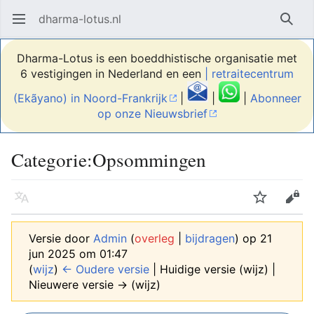
dharma-lotus.nl
Hoofdmenu openen
Zoek
Dharma-Lotus is een boeddhistische organisatie met
6 vestigingen in Nederland en een
| retraitecentrum
(Ekãyano) in Noord-Frankrijk
|
|
|
Abonneer
op onze Nieuwsbrief
Categorie:Opsommingen
Taal
Volgen
Bewerken
Versie door
Admin
(
overleg
|
bijdragen
)
op 21
jun 2025 om 01:47
(
wijz
)
← Oudere versie
| Huidige versie (wijz) |
Nieuwere versie → (wijz)