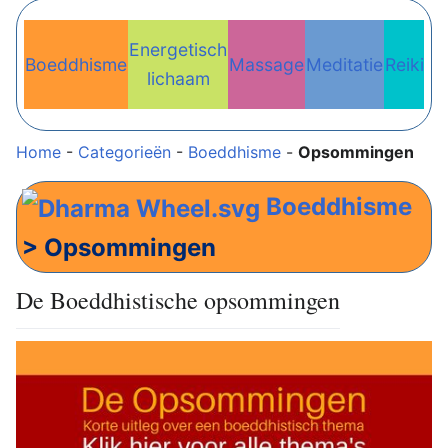
Energetisch
Boeddhisme
Massage
Meditatie
Reiki
Re
lichaam
Home
-
Categorieën
-
Boeddhisme
-
Opsommingen
Boeddhisme
> Opsommingen
De Boeddhistische opsommingen