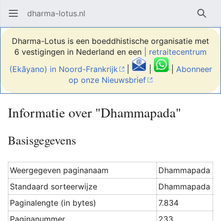
dharma-lotus.nl
Hoofdmenu openen
Zoek
Dharma-Lotus is een boeddhistische organisatie met
6 vestigingen in Nederland en een
| retraitecentrum
(Ekãyano) in Noord-Frankrijk
|
|
|
Abonneer
op onze Nieuwsbrief
Informatie over "Dhammapada"
Basisgegevens
Weergegeven paginanaam
Dhammapada
Standaard sorteerwijze
Dhammapada
Paginalengte (in bytes)
7.834
Paginanummer
233