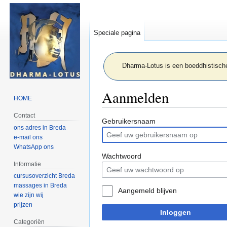
Speciale pagina
Dharma-Lotus is een boeddhistische
Aanmelden
HOME
Contact
Naar
Naar
Gebruikersnaam
ons adres in Breda
navigatie
zoeken
e-mail ons
springen
springen
WhatsApp ons
Wachtwoord
Informatie
cursusoverzicht Breda
massages in Breda
Aangemeld blijven
wie zijn wij
prijzen
Inloggen
Categoriën