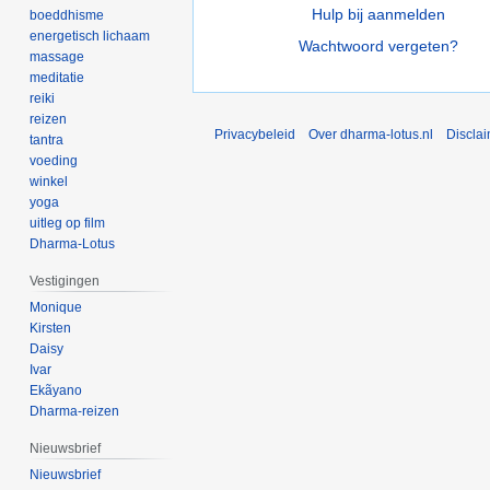
Hulp bij aanmelden
boeddhisme
energetisch lichaam
Wachtwoord vergeten?
massage
meditatie
reiki
reizen
Privacybeleid
Over dharma-lotus.nl
Discla
tantra
voeding
winkel
yoga
uitleg op film
Dharma-Lotus
Vestigingen
Monique
Kirsten
Daisy
Ivar
Ekãyano
Dharma-reizen
Nieuwsbrief
Nieuwsbrief