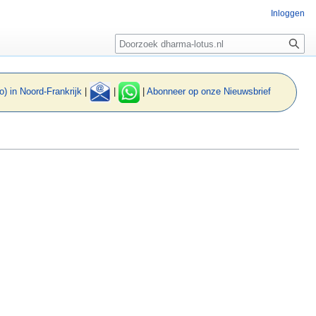
Inloggen
Zoeken
o) in Noord-Frankrijk
|
|
|
Abonneer op onze Nieuwsbrief