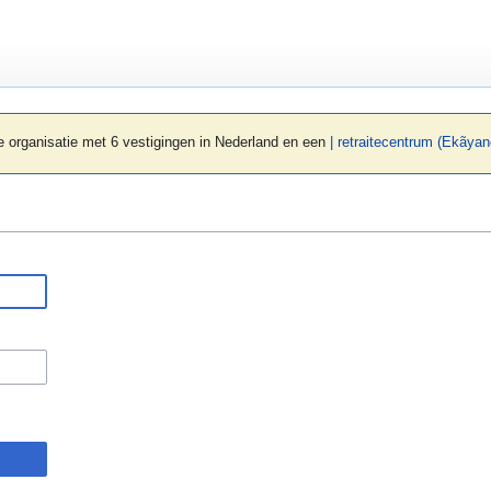
 organisatie met 6 vestigingen in Nederland en een
| retraitecentrum (Ekãyan