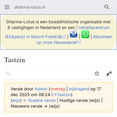
dharma-lotus.nl
Hoofdmenu openen
Zoek
Dharma-Lotus is een boeddhistische organisatie met
6 vestigingen in Nederland en een
| retraitecentrum
(Ekãyano) in Noord-Frankrijk
|
|
|
Abonneer
op onze Nieuwsbrief
Tastzin
Taal
Volgen
Bewerken
Versie door
Admin
(
overleg
|
bijdragen
)
op 17
dec 2025 om 08:24
(
→‎Tastzin
)
(
wijz
)
← Oudere versie
| Huidige versie (wijz) |
Nieuwere versie → (wijz)