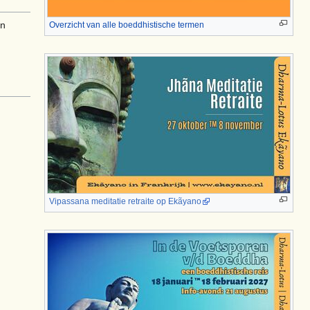
en
Overzicht van alle boeddhistische termen
Vipassana meditatie retraite op Ekãyano