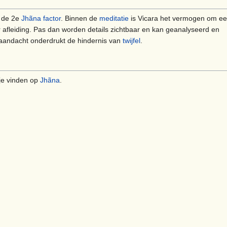
 de 2e
Jhãna factor
. Binnen de
meditatie
is Vicara het vermogen om e
 afleiding. Pas dan worden details zichtbaar en kan geanalyseerd en
andacht onderdrukt de hindernis van
twijfel
.
 je vinden op
Jhãna
.