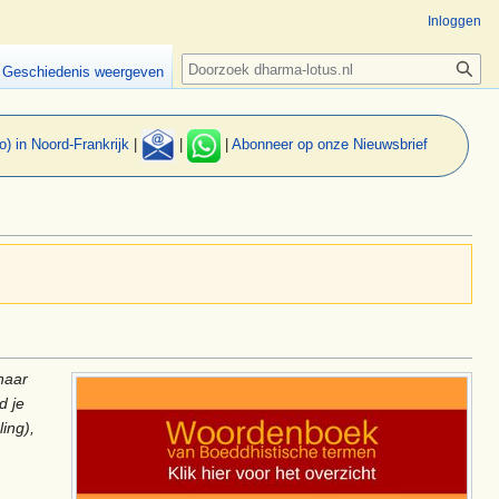
Inloggen
Zoeken
Geschiedenis weergeven
o) in Noord-Frankrijk
|
|
|
Abonneer op onze Nieuwsbrief
naar
d je
ing),