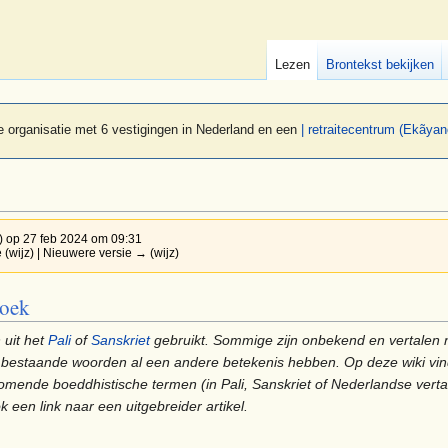
Lezen
Brontekst bekijken
 organisatie met 6 vestigingen in Nederland en een
| retraitecentrum (Ekãyan
)
op 27 feb 2024 om 09:31
 (wijz) | Nieuwere versie → (wijz)
boek
 uit het
Pali
of
Sanskriet
gebruikt. Sommige zijn onbekend en vertalen 
t bestaande woorden al een andere betekenis hebben. Op deze wiki vin
nde boeddhistische termen (in Pali, Sanskriet of Nederlandse vertal
k een link naar een uitgebreider artikel.