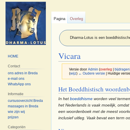
Pagina
Overleg
Dharma-Lotus is een boeddhistische
Vicara
HOME
Contact
Versie door
Admin
(
overleg
|
bijdragen
ons adres in Breda
(
wijz
)
← Oudere versie
| Huidige versie
e-mail ons
WhatsApp ons
Naar
Naar
Het Boeddhistisch woorden
navigatie
zoeken
Informatie
In het
boeddhisme
worden veel termen
springen
springen
cursusoverzicht Breda
het Nederlands is vaak moeilijk, omda
massages in Breda
een woordenboek met de meest voorkome
wie zijn wij
prijzen
inclusief uitleg. Vaak bevat een term oo
Categoriën