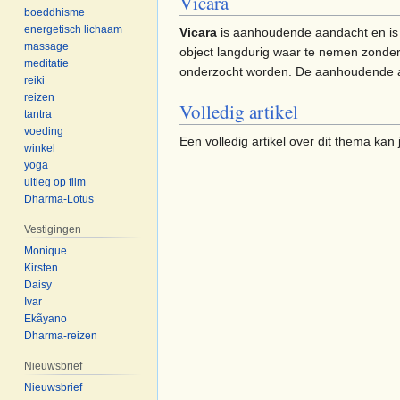
Vicara
boeddhisme
energetisch lichaam
Vicara
is aanhoudende aandacht en is
massage
object langdurig waar te nemen zonder
meditatie
onderzocht worden. De aanhoudende a
reiki
reizen
Volledig artikel
tantra
voeding
Een volledig artikel over dit thema kan
winkel
yoga
uitleg op film
Dharma-Lotus
Vestigingen
Monique
Kirsten
Daisy
Ivar
Ekãyano
Dharma-reizen
Nieuwsbrief
Nieuwsbrief