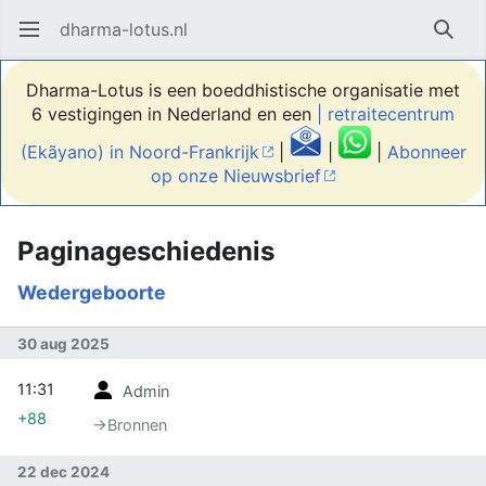
dharma-lotus.nl
Hoofdmenu openen
Zoek
Dharma-Lotus is een boeddhistische organisatie met
6 vestigingen in Nederland en een
| retraitecentrum
(Ekãyano) in Noord-Frankrijk
|
|
|
Abonneer
op onze Nieuwsbrief
Paginageschiedenis
Wedergeboorte
30 aug 2025
11:31
Admin
+88
→‎Bronnen
22 dec 2024