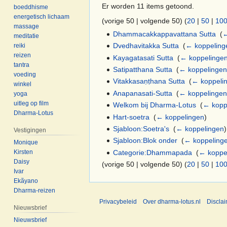
Er worden 11 items getoond.
boeddhisme
energetisch lichaam
(vorige 50 | volgende 50) (
20
|
50
|
10
massage
Dhammacakkappavattana Sutta
‎
(
←
meditatie
Dvedhavitakka Sutta
‎
(
← koppeling
reiki
reizen
Kayagatasati Sutta
‎
(
← koppelinge
tantra
Satipatthana Sutta
‎
(
← koppelinge
voeding
Vitakkasaṇṭhana Sutta
‎
(
← koppeli
winkel
Anapanasati-Sutta
‎
(
← koppelinge
yoga
uitleg op film
Welkom bij Dharma-Lotus
‎
(
← kopp
Dharma-Lotus
Hart-soetra
‎
(
← koppelingen
)
Sjabloon:Soetra's
‎
(
← koppelingen
)
Vestigingen
Sjabloon:Blok onder
‎
(
← koppeling
Monique
Categorie:Dhammapada
‎
(
← koppe
Kirsten
Daisy
(vorige 50 | volgende 50) (
20
|
50
|
10
Ivar
Ekãyano
Dharma-reizen
Privacybeleid
Over dharma-lotus.nl
Discla
Nieuwsbrief
Nieuwsbrief