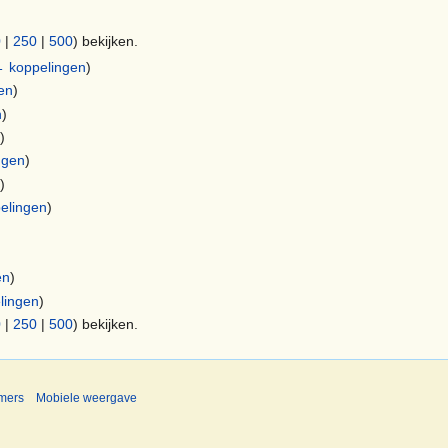
0
|
250
|
500
) bekijken.
 koppelingen
)
en
)
n
)
n
)
ngen
)
n
)
elingen
)
en
)
lingen
)
0
|
250
|
500
) bekijken.
imers
Mobiele weergave