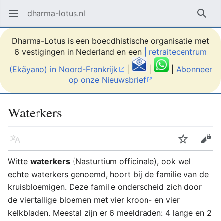
dharma-lotus.nl
Hoofdmenu openen
Zoek
Dharma-Lotus is een boeddhistische organisatie met
6 vestigingen in Nederland en een
| retraitecentrum
(Ekãyano) in Noord-Frankrijk
|
|
|
Abonneer
op onze Nieuwsbrief
Waterkers
Taal
Volgen
Bewerken
Witte
waterkers
(Nasturtium officinale), ook wel
echte waterkers genoemd, hoort bij de familie van de
kruisbloemigen. Deze familie onderscheid zich door
de viertallige bloemen met vier kroon- en vier
kelkbladen. Meestal zijn er 6 meeldraden: 4 lange en 2