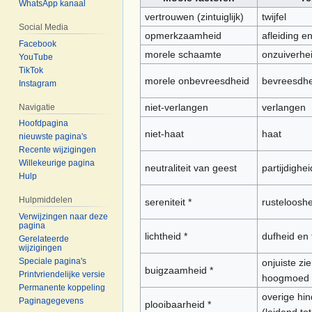
WhatsApp kanaal
vertrouwen (zintuiglijk)
twijfel
Social Media
opmerkzaamheid
afleiding e
Facebook
morele schaamte
onzuiverhe
YouTube
TikTok
morele onbevreesdheid
bevreesdhe
Instagram
niet-verlangen
verlangen
Navigatie
Hoofdpagina
niet-haat
haat
nieuwste pagina's
Recente wijzigingen
Willekeurige pagina
neutraliteit van geest
partijdighei
Hulp
Hulpmiddelen
sereniteit *
rusteloosh
Verwijzingen naar deze
pagina
lichtheid *
dufheid en 
Gerelateerde
wijzigingen
Speciale pagina's
onjuiste zi
buigzaamheid *
Printvriendelijke versie
hoogmoed
Permanente koppeling
overige hi
Paginagegevens
plooibaarheid *