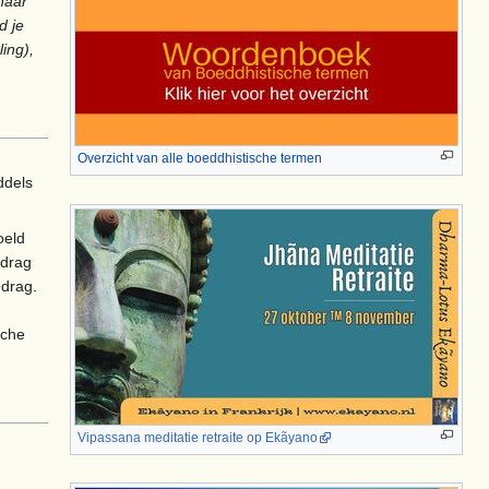
naar
d je
ing),
Overzicht van alle boeddhistische termen
ddels
oeld
edrag
edrag.
sche
Vipassana meditatie retraite op Ekãyano