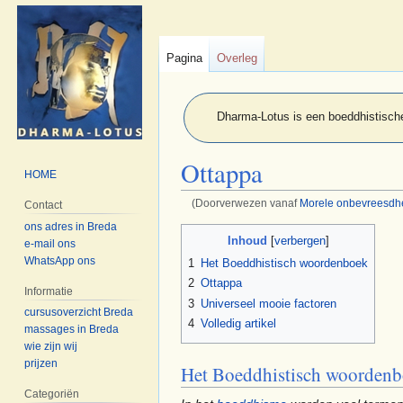
Pagina
Overleg
Dharma-Lotus is een boeddhistische
Ottappa
HOME
(Doorverwezen vanaf
Morele onbevreesdh
Contact
ons adres in Breda
Naar
Naar
Inhoud
e-mail ons
navigatie
zoeken
WhatsApp ons
1
Het Boeddhistisch woordenboek
springen
springen
2
Ottappa
Informatie
3
Universeel mooie factoren
cursusoverzicht Breda
4
Volledig artikel
massages in Breda
wie zijn wij
prijzen
Het Boeddhistisch woorden
Categoriën