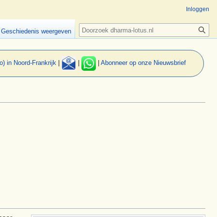
Inloggen
Zoeken
Geschiedenis weergeven
o) in Noord-Frankrijk
|
|
|
Abonneer op onze Nieuwsbrief