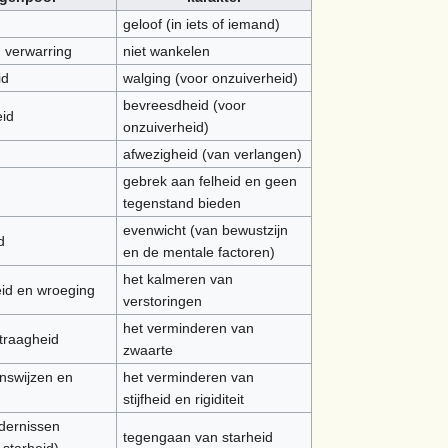
geloof (in iets of iemand)
n verwarring
niet wankelen
id
walging (voor onzuiverheid)
bevreesdheid (voor
id
onzuiverheid)
afwezigheid (van verlangen)
gebrek aan felheid en geen
tegenstand bieden
evenwicht (van bewustzijn
d
en de mentale factoren)
het kalmeren van
eid en wroeging
verstoringen
het verminderen van
traagheid
zwaarte
enswijzen en
het verminderen van
stijfheid en rigiditeit
ndernissen
tegengaan van starheid