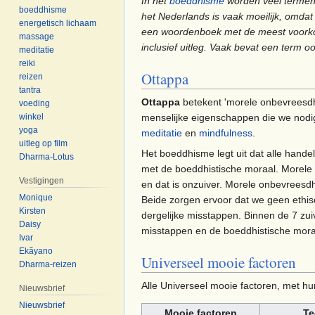
In het
boeddhisme
worden veel termen
boeddhisme
het Nederlands is vaak moeilijk, omda
energetisch lichaam
een woordenboek met de meest voorkome
massage
inclusief uitleg. Vaak bevat een term oo
meditatie
reiki
Ottappa
reizen
tantra
Ottappa
betekent 'morele onbevreesdh
voeding
menselijke eigenschappen die we nod
winkel
yoga
meditatie
en
mindfulness
.
uitleg op film
Het boeddhisme legt uit dat alle hande
Dharma-Lotus
met de boeddhistische moraal. Morele s
Vestigingen
en dat is onzuiver. Morele onbevreesdhe
Monique
Beide zorgen ervoor dat we geen ethi
Kirsten
dergelijke misstappen. Binnen de 7 zu
Daisy
misstappen en de boeddhistische mora
Ivar
Ekãyano
Universeel mooie factoren
Dharma-reizen
Alle Universeel mooie factoren, met hun
Nieuwsbrief
Nieuwsbrief
Mooie factoren
Te