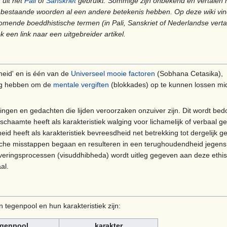
 uit het
Pali
of
Sanskriet
gebruikt. Sommige zijn onbekend en vertalen 
t bestaande woorden al een andere betekenis hebben. Op deze wiki vin
nde boeddhistische termen (in Pali, Sanskriet of Nederlandse vertal
k een link naar een uitgebreider artikel.
eid' en is één van de
Universeel mooie factoren
(Sobhana Cetasika),
ig hebben om de
mentale vergiften
(blokkades) op te kunnen lossen mi
lingen en gedachten die lijden veroorzaken onzuiver zijn. Dit wordt bed
chaamte heeft als karakteristiek walging voor lichamelijk of verbaal g
id heeft als karakteristiek bevreesdheid net betrekking tot dergelijk g
sche misstappen begaan en resulteren in een terughoudendheid jegens
iveringsprocessen (visuddhibheda) wordt uitleg gegeven aan deze ethi
al.
 tegenpool en hun karakteristiek zijn:
genpool
karakter