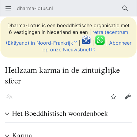
dharma-lotus.nl
Hoofdmenu openen
Zoek
Dharma-Lotus is een boeddhistische organisatie met
6 vestigingen in Nederland en een
| retraitecentrum
(Ekãyano) in Noord-Frankrijk
|
|
|
Abonneer
op onze Nieuwsbrief
Heilzaam karma in de zintuiglijke
sfeer
Taal
Volgen
Bewerken
Het Boeddhistisch woordenboek
Karma