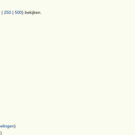
0
|
250
|
500
) bekijken.
elingen
)
n
)