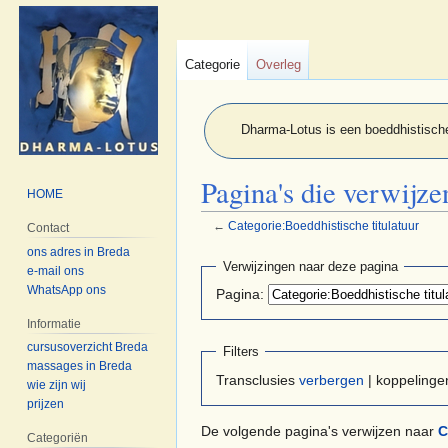
Categorie
Overleg
Dharma-Lotus is een boeddhistische
Pagina's die verwijze
HOME
←
Categorie:Boeddhistische titulatuur
Contact
ons adres in Breda
Naar
Naar
Verwijzingen naar deze pagina
e-mail ons
navigatie
zoeken
WhatsApp ons
Pagina:
springen
springen
Informatie
cursusoverzicht Breda
Filters
massages in Breda
Transclusies
verbergen
| koppeling
wie zijn wij
prijzen
De volgende pagina's verwijzen naar
C
Categoriën