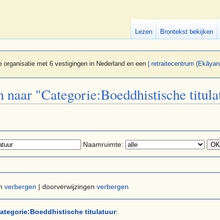
Lezen
Brontekst bekijken
 organisatie met 6 vestigingen in Nederland en een
| retraitecentrum (Ekãyan
n naar "Categorie:Boeddhistische titula
Naamruimte:
en
verbergen
| doorverwijzingen
verbergen
ategorie:Boeddhistische titulatuur
: