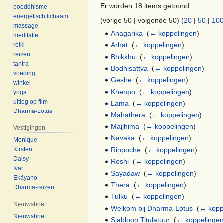
Er worden 18 items getoond.
boeddhisme
energetisch lichaam
(vorige 50 | volgende 50) (
20
|
50
|
10
massage
Anagarika
‎
(
← koppelingen
)
meditatie
Arhat
‎
(
← koppelingen
)
reiki
reizen
Bhikkhu
‎
(
← koppelingen
)
tantra
Bodhisattva
‎
(
← koppelingen
)
voeding
Geshe
‎
(
← koppelingen
)
winkel
Khenpo
‎
(
← koppelingen
)
yoga
uitleg op film
Lama
‎
(
← koppelingen
)
Dharma-Lotus
Mahathera
‎
(
← koppelingen
)
Majjhima
‎
(
← koppelingen
)
Vestigingen
Navaka
‎
(
← koppelingen
)
Monique
Rinpoche
‎
(
← koppelingen
)
Kirsten
Daisy
Roshi
‎
(
← koppelingen
)
Ivar
Sayadaw
‎
(
← koppelingen
)
Ekãyano
Thera
‎
(
← koppelingen
)
Dharma-reizen
Tulku
‎
(
← koppelingen
)
Nieuwsbrief
Welkom bij Dharma-Lotus
‎
(
← kopp
Nieuwsbrief
Sjabloon:Titulatuur
‎
(
← koppelinge