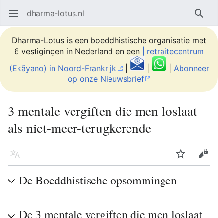
dharma-lotus.nl
Hoofdmenu openen
Zoek
Dharma-Lotus is een boeddhistische organisatie met
6 vestigingen in Nederland en een
| retraitecentrum
(Ekãyano) in Noord-Frankrijk
|
|
|
Abonneer
op onze Nieuwsbrief
3 mentale vergiften die men loslaat
als niet-meer-terugkerende
Taal
Volgen
Bewerken
De Boeddhistische opsommingen
De 3 mentale vergiften die men loslaat