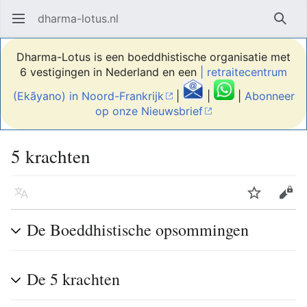
dharma-lotus.nl
Hoofdmenu openen
Zoek
Dharma-Lotus is een boeddhistische organisatie met
6 vestigingen in Nederland en een
| retraitecentrum
(Ekãyano) in Noord-Frankrijk
|
|
|
Abonneer
op onze Nieuwsbrief
5 krachten
Taal
Volgen
Bewerken
De Boeddhistische opsommingen
De 5 krachten