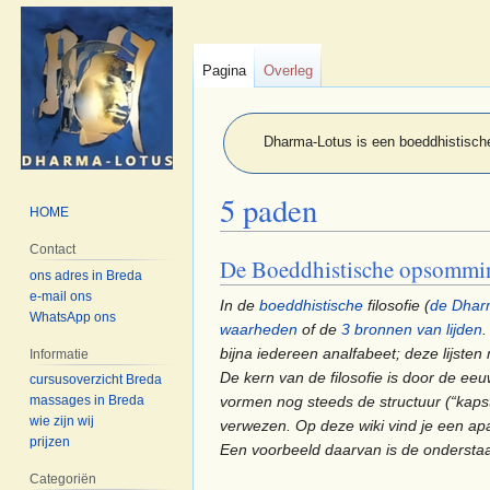
Pagina
Overleg
Dharma-Lotus is een boeddhistische
5 paden
HOME
Contact
De Boeddhistische opsommi
Naar
Naar
ons adres in Breda
navigatie
zoeken
e-mail ons
In de
boeddhistische
filosofie (
de Dha
springen
springen
WhatsApp ons
waarheden
of de
3 bronnen van lijden
.
bijna iedereen analfabeet; deze lijsten
Informatie
De kern van de filosofie is door de 
cursusoverzicht Breda
vormen nog steeds de structuur (“kapst
massages in Breda
wie zijn wij
verwezen. Op deze wiki vind je een 
prijzen
Een voorbeeld daarvan is de onderstaa
Categoriën