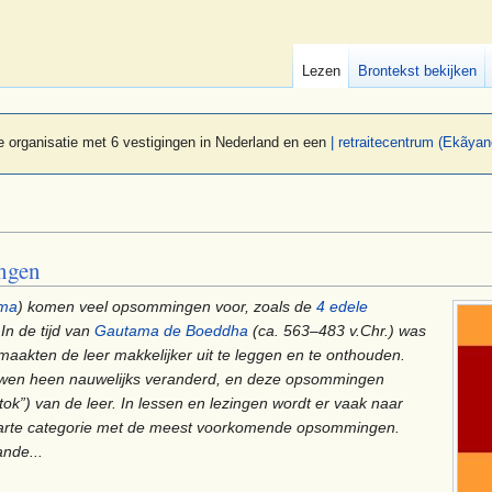
Lezen
Brontekst bekijken
 organisatie met 6 vestigingen in Nederland en een
| retraitecentrum (Ekãyan
ngen
rma
) komen veel opsommingen voor, zoals de
4 edele
 In de tijd van
Gautama de Boeddha
(ca. 563–483 v.Chr.) was
 maakten de leer makkelijker uit te leggen en te onthouden.
eeuwen heen nauwelijks veranderd, en deze opsommingen
ok”) van de leer. In lessen en lezingen wordt er vaak naar
aparte categorie met de meest voorkomende opsommingen.
nde...