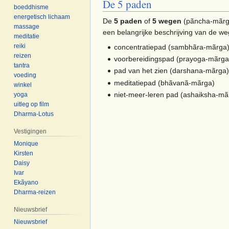
De 5 paden
boeddhisme
energetisch lichaam
De
5 paden
of
5 wegen
(pãncha-mãrga
massage
een belangrijke beschrijving van de we
meditatie
reiki
concentratiepad (sambhãra-mãrga
reizen
voorbereidingspad (prayoga-mãrga
tantra
pad van het zien (darshana-mãrga
voeding
meditatiepad (bhãvanã-mãrga)
winkel
niet-meer-leren pad (ashaiksha-mã
yoga
uitleg op film
Dharma-Lotus
Vestigingen
Monique
Kirsten
Daisy
Ivar
Ekãyano
Dharma-reizen
Nieuwsbrief
Nieuwsbrief