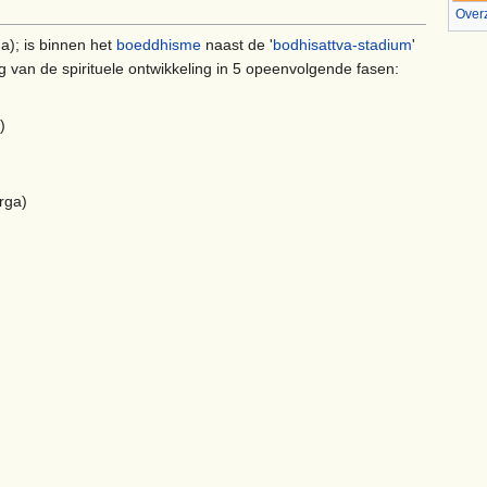
Over
); is binnen het
boeddhisme
naast de '
bodhisattva-stadium
'
g van de spirituele ontwikkeling in 5 opeenvolgende fasen:
)
)
)
rga)