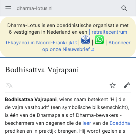
dharma-lotus.nl
Hoofdmenu openen
Zoek
Dharma-Lotus is een boeddhistische organisatie met
6 vestigingen in Nederland en een
| retraitecentrum
(Ekãyano) in Noord-Frankrijk
|
|
|
Abonneer
op onze Nieuwsbrief
Bodhisattva Vajrapani
Taal
Volgen
Bewerken
Bodhisattva Vajrapani
, wiens naam betekent 'Hij die
de vajra vasthoudt' (een symbolische bliksemschicht),
is één van de Dharmapala's of Dharma-bewakers -
beschermers van degenen die de
leer
van de
Boeddha
prediken en in praktijk brengen. Hij wordt gezien als