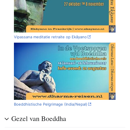
Vipassana meditatie retraite op Ekãyano
Boeddhistische Pelgrimage (India/Nepal)
Gezel van Boeddha