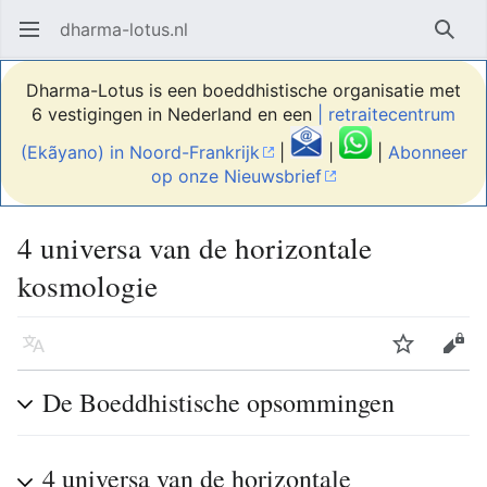
dharma-lotus.nl
Hoofdmenu openen
Zoek
Dharma-Lotus is een boeddhistische organisatie met
6 vestigingen in Nederland en een
| retraitecentrum
(Ekãyano) in Noord-Frankrijk
|
|
|
Abonneer
op onze Nieuwsbrief
4 universa van de horizontale
kosmologie
Taal
Volgen
Bewerken
De Boeddhistische opsommingen
4 universa van de horizontale