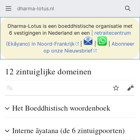
dharma-lotus.nl
Hoofdmenu openen
Zoek
Dharma-Lotus is een boeddhistische organisatie met
6 vestigingen in Nederland en een
| retraitecentrum
(Ekãyano) in Noord-Frankrijk
|
|
|
Abonneer
op onze Nieuwsbrief
12 zintuiglijke domeinen
Taal
Volgen
Bewerken
Het Boeddhistisch woordenboek
Interne āyatana (de 6 zintuigpoorten)