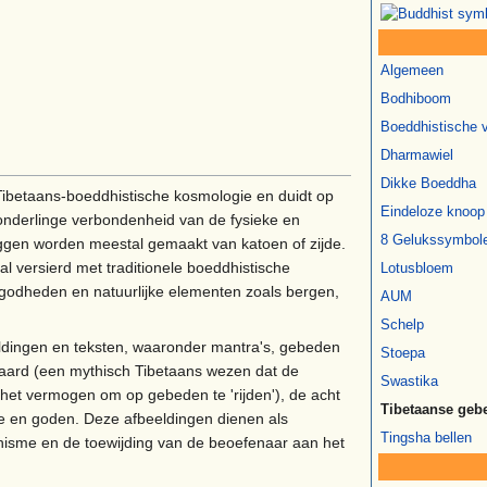
Algemeen
Bodhiboom
Boeddhistische 
Dharmawiel
Dikke Boeddha
 Tibetaans-boeddhistische kosmologie en duidt op
Eindeloze knoop
nderlinge verbondenheid van de fysieke en
8 Gelukssymbol
aggen worden meestal gemaakt van katoen of zijde.
al versierd met traditionele boeddhistische
Lotusbloem
godheden en natuurlijke elementen zoals bergen,
AUM
Schelp
eeldingen en teksten, waaronder mantra's, gebeden
Stoepa
paard (een mythisch Tibetaans wezen dat de
Swastika
 het vermogen om op gebeden te 'rijden'), de acht
Tibetaanse geb
 en goden. Deze afbeeldingen dienen als
Tingsha bellen
hisme en de toewijding van de beoefenaar aan het