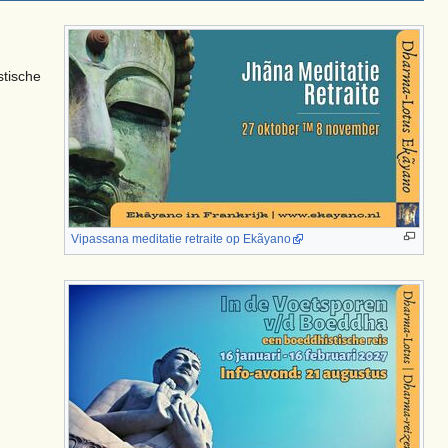
.
stische
Vipassana meditatie retraite op Ekãyano