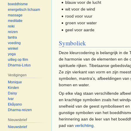
blauw voor de lucht
boeddhisme
wit voor de wind
energetisch lichaam
massage
rood voor vuur
meditatie
groen voor water
reiki
geel voor aarde
reizen
tantra
Symboliek
voeding
winkel
Deze kleurcodering is belangrijk in de
yoga
de harmonie van de elementen en de o
uitleg op film
spirituele rijken. Tibetaanse gebedsvl
Dharma-Lotus
Ze zijn vierkant van vorm en zijn meest
Vestigingen
symbolen, mantra's, afbeeldingen van 
Monique
bomen en water.
Kirsten
Op elke vlag staan ​​verschillende afb
Daisy
Ivar
en krachtige symbolen zoals het wind
Ekãyano
snelheid van de geest symboliseert en
Dharma-reizen
gunstige symbolen van het boeddhisme
herinnering aan de leer van het boedd
Nieuwsbrief
pad van
verlichting
.
Nieuwsbrief