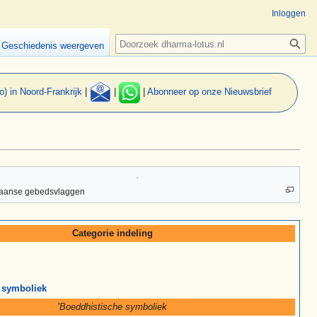
Inloggen
Zoeken
Geschiedenis weergeven
o) in Noord-Frankrijk
|
|
|
Abonneer op onze Nieuwsbrief
taanse gebedsvlaggen
Categorie indeling
 symboliek
'
Boeddhistische symboliek