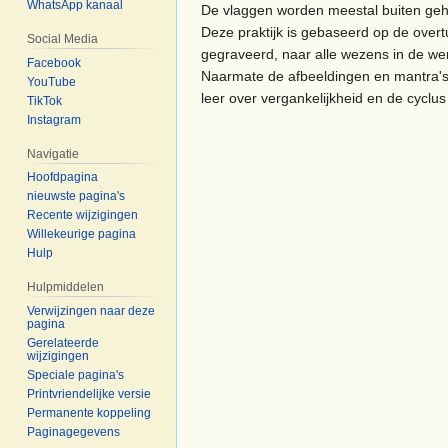
WhatsApp kanaal
De vlaggen worden meestal buiten geh
Deze praktijk is gebaseerd op de over
Social Media
gegraveerd, naar alle wezens in de we
Facebook
Naarmate de afbeeldingen en mantra's 
YouTube
leer over vergankelijkheid en de cyclu
TikTok
Instagram
Navigatie
Hoofdpagina
nieuwste pagina's
Recente wijzigingen
Willekeurige pagina
Hulp
Hulpmiddelen
Verwijzingen naar deze
pagina
Gerelateerde
wijzigingen
Speciale pagina's
Printvriendelijke versie
Permanente koppeling
Paginagegevens