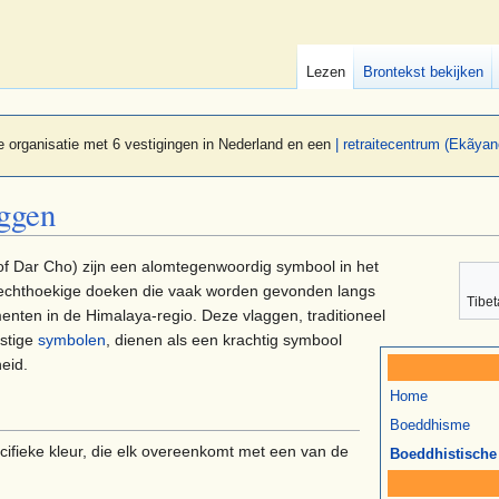
Lezen
Brontekst bekijken
 organisatie met 6 vestigingen in Nederland en een
| retraitecentrum (Ekãyan
aggen
f Dar Cho) zijn een alomtegenwoordig symbool in het
ke rechthoekige doeken die vaak worden gevonden langs
Tibe
nten in de Himalaya-regio. Deze vlaggen, traditioneel
stige
symbolen
, dienen als een krachtig symbool
heid.
Home
Boeddhisme
ecifieke kleur, die elk overeenkomt met een van de
Boeddhistische