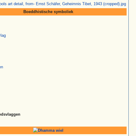
Boeddhistische symboliek
vlag
en
edsvlaggen