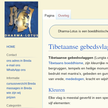
Pagina
Overleg
Dharma-Lotus is een boeddhistische
Tibetaanse gebedsvl
HOME
Contact
Naar
Naar
Tibetaanse gebedsvlaggen
(Lungta o
ons adres in Breda
navigatie
zoeken
Tibetaans boeddhisme
, zijn kleurrij
e-mail ons
springen
springen
bergruggen, tempels en heilige monume
WhatsApp ons
bedrukt met mantra's, gebeden en gun
Informatie
van vrede,
mededogen
, kracht en wijs
cursusoverzicht Breda
Kleuren
massages in Breda
wie zijn wij
Elke vlag is meestal geverfd in een sp
prijzen
vijf elementen:
Categoriën