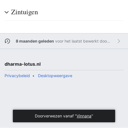
Zintuigen
8 maanden geleden
voor het laatst bewerkt door
Admin
dharma-lotus.nl
Privacybeleid
Desktopweergave
Doorverwezen vanaf "
Vinnana
"