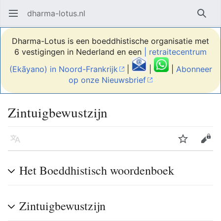
dharma-lotus.nl
Hoofdmenu openen
Zoek
Dharma-Lotus is een boeddhistische organisatie met
6 vestigingen in Nederland en een
| retraitecentrum
(Ekãyano) in Noord-Frankrijk
|
|
|
Abonneer
op onze Nieuwsbrief
Zintuigbewustzijn
Taal
Volgen
Bewerken
Het Boeddhistisch woordenboek
Zintuigbewustzijn