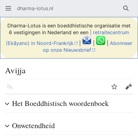
dharma-lotus.nl
Hoofdmenu openen
Zoek
Dharma-Lotus is een boeddhistische organisatie met
6 vestigingen in Nederland en een
| retraitecentrum
(Ekãyano) in Noord-Frankrijk
|
|
|
Abonneer
op onze Nieuwsbrief
Avijja
Taal
Volgen
Bewerken
Het Boeddhistisch woordenboek
Onwetendheid