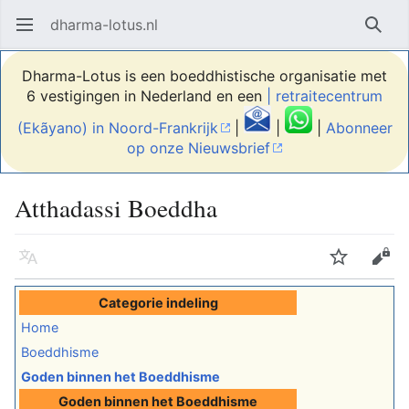
dharma-lotus.nl
Hoofdmenu openen
Zoek
Dharma-Lotus is een boeddhistische organisatie met
6 vestigingen in Nederland en een
| retraitecentrum
(Ekãyano) in Noord-Frankrijk
|
|
|
Abonneer
op onze Nieuwsbrief
Atthadassi Boeddha
Taal
Volgen
Bewerken
Categorie indeling
Home
Boeddhisme
Goden binnen het Boeddhisme
Goden binnen het Boeddhisme