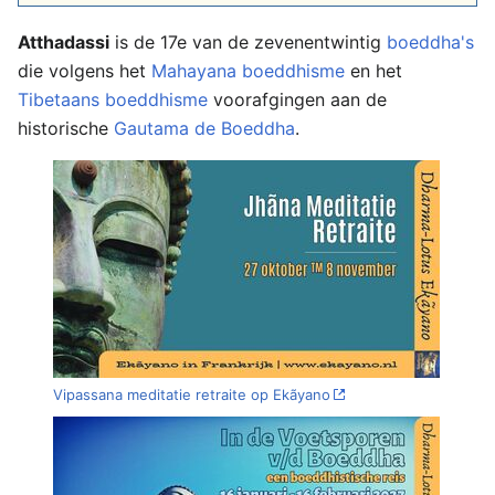
Atthadassi
is de 17e van de zevenentwintig
boeddha's
die volgens het
Mahayana boeddhisme
en het
Tibetaans boeddhisme
voorafgingen aan de
historische
Gautama de Boeddha
.
Vipassana meditatie retraite op Ekãyano