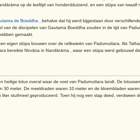
Nandārāma op de leeftijd van honderdduizend, en een stūpa van twaalf 
utama de Boeddha
, behalve dat hij werd bijgestaan ​​door verschille
Veel van de discipelen van Gautama Boeddha zouden in de tijd van Pad
 hebben gemaakt.
en eigen stūpa bouwen over de relikwieën van Padumuttara. Als Tath
nkara bereikte Nirvāṇa in Nandārāma , waar een stūpa werd gebouwd d
 heilige lotus overal waar de voet van Padumuttara landt. De lotuss
an 30 meter. De meeldraden waren 10 meter en de bloembladen waren
5 liter stuifmeel geproduceerd. Toen hij nog een stap deed, verdween d