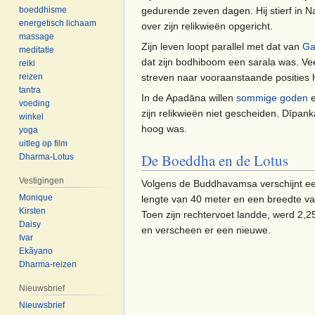
gedurende zeven dagen. Hij stierf in 
boeddhisme
energetisch lichaam
over zijn relikwieën opgericht.
massage
Zijn leven loopt parallel met dat van
Ga
meditatie
dat zijn bodhiboom een ​​sarala was. 
reiki
streven naar vooraanstaande posities
reizen
tantra
In de Apadāna willen
sommige goden
e
voeding
zijn relikwieën niet gescheiden. Dīpa
winkel
hoog was.
yoga
uitleg op film
De Boeddha en de Lotus
Dharma-Lotus
Vestigingen
Volgens de Buddhavamsa verschijnt een
Monique
lengte van 40 meter en een breedte v
Kirsten
Toen zijn rechtervoet landde, werd 2,2
Daisy
en verscheen er een nieuwe.
Ivar
Ekãyano
Dharma-reizen
Nieuwsbrief
Nieuwsbrief