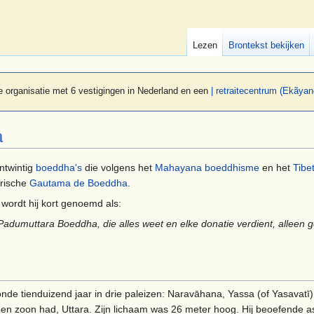
Lezen
Brontekst bekijken
 organisatie met 6 vestigingen in Nederland en een
| retraitecentrum (Ekãyan
a
ntwintig
boeddha's
die volgens het
Mahayana boeddhisme
en het
Tibe
orische
Gautama de Boeddha
.
wordt hij kort genoemd als:
umuttara Boeddha, die alles weet en elke donatie verdient, alleen g
nde tienduizend jaar in drie paleizen: Naravāhana, Yassa (of Yasavatī)
 een zoon had, Uttara. Zijn lichaam was 26 meter hoog. Hij beoefende 