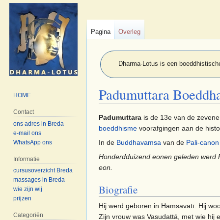
Pagina
Overleg
Dharma-Lotus is een boeddhistische
Padumuttara Boeddh
HOME
Contact
Naar
Naar
Padumuttara
is de 13e van de zevene
ons adres in Breda
navigatie
zoeken
boeddhisme
voorafgingen aan de hist
e-mail ons
springen
springen
In de
Buddhavamsa
van de
Pali-canon
WhatsApp ons
Honderdduizend eonen geleden werd Pad
Informatie
eon.
cursusoverzicht Breda
massages in Breda
Biografie
wie zijn wij
prijzen
Hij werd geboren in Hamsavatī. Hij woo
Categoriën
Zijn vrouw was Vasudattā, met wie hij