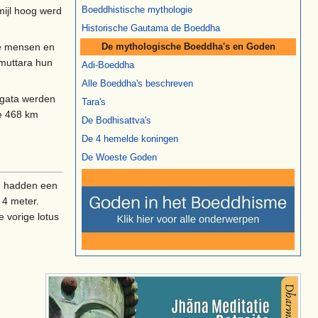
mijl hoog werd
Boeddhistische mythologie
Historische Gautama de Boeddha
nde mensen en
De mythologische Boeddha's en Goden
umuttara hun
Adi-Boeddha
Alle Boeddha's beschreven
agata werden
Tara's
ie 468 km
De Bodhisattva's
De 4 hemelde koningen
De Woeste Goden
en hadden een
 4 meter.
e vorige lotus