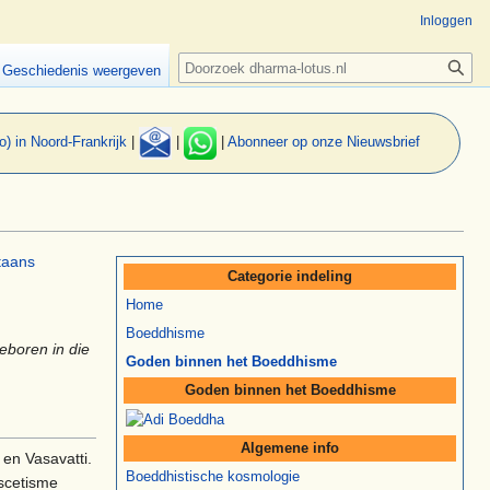
Inloggen
Zoeken
Geschiedenis weergeven
o) in Noord-Frankrijk
|
|
|
Abonneer op onze Nieuwsbrief
taans
Categorie indeling
Home
Boeddhisme
eboren in die
Goden binnen het Boeddhisme
Goden binnen het Boeddhisme
Algemene info
 en Vasavatti.
Boeddhistische kosmologie
ascetisme