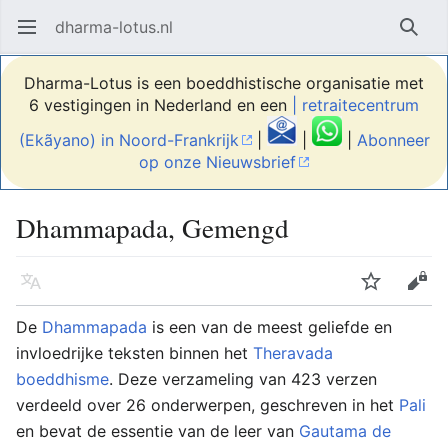
dharma-lotus.nl
Hoofdmenu openen
Zoek
Dharma-Lotus is een boeddhistische organisatie met
6 vestigingen in Nederland en een
| retraitecentrum
(Ekãyano) in Noord-Frankrijk
|
|
|
Abonneer
op onze Nieuwsbrief
Dhammapada, Gemengd
Taal
Volgen
Bewerken
De
Dhammapada
is een van de meest geliefde en
invloedrijke teksten binnen het
Theravada
boeddhisme
. Deze verzameling van 423 verzen
verdeeld over 26 onderwerpen, geschreven in het
Pali
en bevat de essentie van de leer van
Gautama de